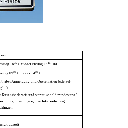
rmin
15
15
enstag 18
Uhr oder Freitag 18
Uhr
00
00
mstag 09
Uhr oder
14
Uhr
uft, aber Anmeldung und Quereinstieg jederzeit
glich
 Kurs ruht derzeit und startet, sobald mindestens 3
meldungen vorliegen, also bitte unbedingt
chfragen
siert derzeit