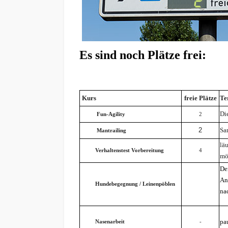
Es sind noch Plätze frei:
Kurs
freie Plätze
Te
Di
Fun-Agility
2
2
Sa
Mantrailing
lä
Verhaltenstest Vorbereitung
4
mö
Der
An
Hundebegegnung / Leinenpöblen
na
pau
Nasenarbeit
-