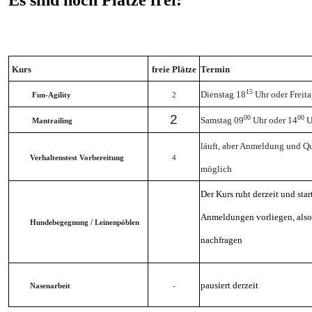
Kurs
freie Plätze
Termin
15
Dienstag 18
Uhr oder Freit
Fun-Agility
2
2
00
00
Samstag 09
Uhr oder
14
U
Mantrailing
läuft, aber Anmeldung und Qu
Verhaltenstest Vorbereitung
4
möglich
Der Kurs ruht derzeit und star
Anmeldungen vorliegen, also
Hundebegegnung / Leinenpöblen
nachfragen
pausiert derzeit
Nasenarbeit
-